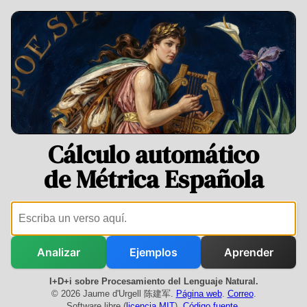
Cálculo automático
de Métrica Española
Analizar
Ejemplos
Aprender
I+D+i sobre Procesamiento del Lenguaje Natural.
© 2026 Jaume d'Urgell 陈建军.
Página web
.
Correo
.
Software libre (
licencia MIT
).
Código fuente
.